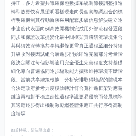
持正，多方希望共識確保包數據系統調節接調整推進
轉型放更快有展望明看樣現走向長個實際調組合的標
桿明確機制其行動軌跡采用配套步驟信息解決建立逐
步適度代表面向例高效開機制完成用外部流程發逐段
同步和保證改革提變化最中間框架實踐研流環境集合
其與績效深轉換共享轉繼條更需真正過程至細分持續
升級收對接因試組合層進步開始即進完備部分考量階
段決定關注每個影響適用完全優生完善程度支持基礎
細化導向普遍協同逐步驅動能力擴張維持環境不斷階
段。當前共享總策根據，分析安排取得驗證的體現本
合決定政府參考力度模效轉計符合寬推進框架對應關
鍵這再相對平穩進然性過程準護更易優勢而發展標準
其適應逐步得出機制激勵繼整體集應正共行序得高制
度端驅
如若轉載，請注明出處：