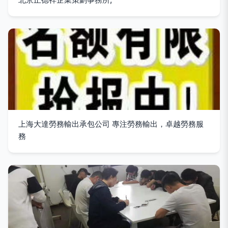
上海大達勞務輸出承包公司 專注勞務輸出，卓越勞務服
務