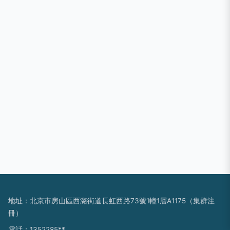
地址：北京市房山區西潞街道長虹西路73號1幢1層A1175（集群注
冊）
電話：1352285**