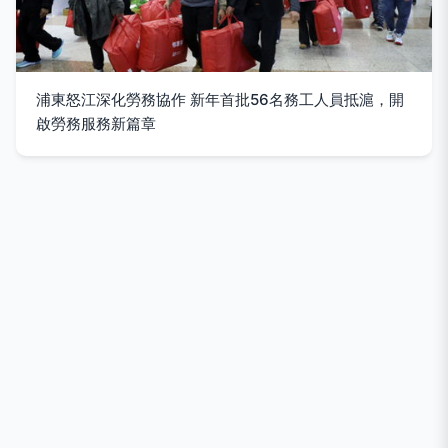
浦東怒江深化勞務協作 新年首批56名務工人員抵滬，開
啟勞務服務新篇章